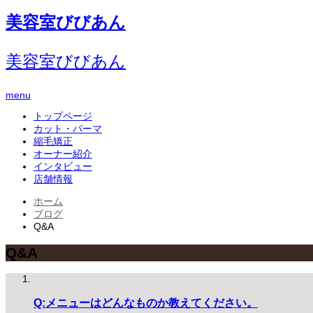
美容室びびあん
美容室びびあん
menu
トップページ
カット・パーマ
縮毛矯正
オーナー紹介
インタビュー
店舗情報
ホーム
ブログ
Q&A
Q&A
Q:メニューはどんなものか教えてください。